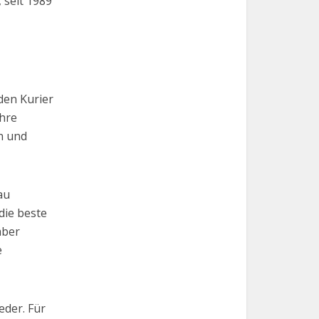
 seit 1989
den Kurier
hre
n und
au
ie beste
aber
e
eder. Für