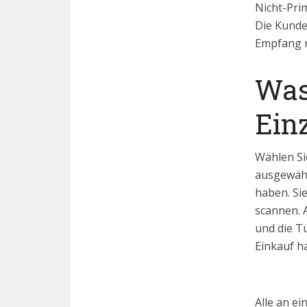
Nicht-Prim
Die Kunde
Em
Was
Ein
Wählen Si
ausgewähl
haben. Si
scannen. 
und die T
Einkauf h
Alle an e