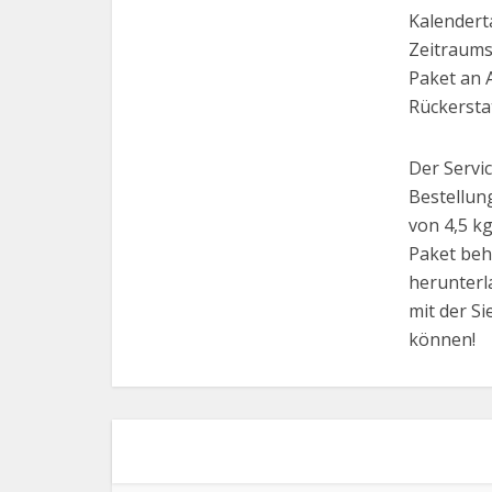
Kalendert
Zeitraums
Paket an 
Rückersta
Der Servic
Bestellun
von 4,5 k
Paket beh
herunterl
mit der Si
können!