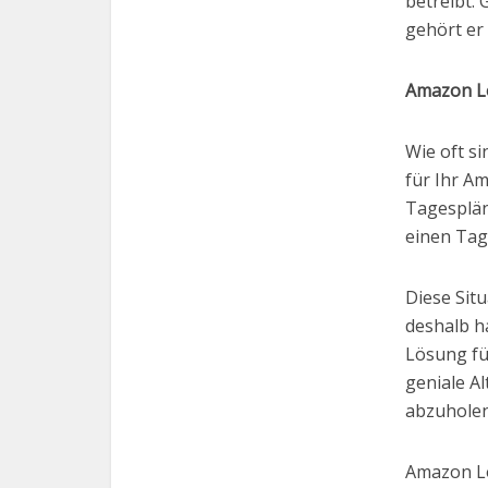
betreibt.
gehört er
Amazon L
Wie oft s
für Ihr A
Tagesplän
einen Tag
Diese Sit
deshalb h
Lösung für
geniale A
abzu
Amazon Lo