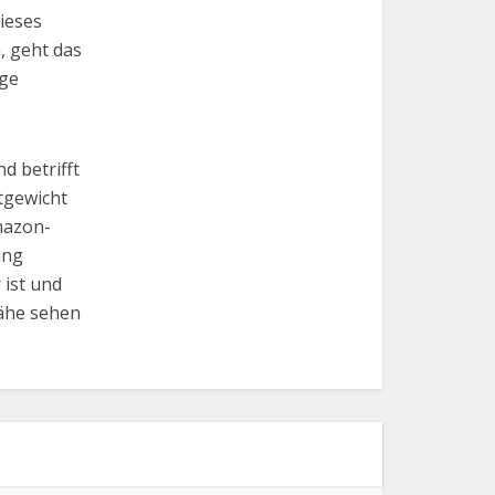
ieses
, geht das
ige
d betrifft
tgewicht
mazon-
ung
 ist und
Nähe sehen