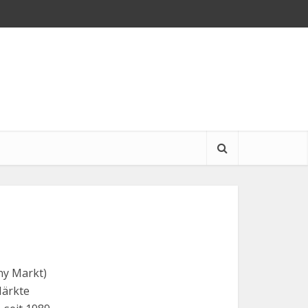
)
ny Markt)
Märkte