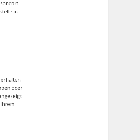
rsandart.
telle in
 erhalten
ippen oder
 angezeigt
 Ihrem