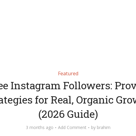
Featured
ee Instagram Followers: Pro
ategies for Real, Organic Gr
(2026 Guide)
3 months ago
Add Comment
by
brahim