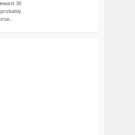
reward. 30
e probably
rse...