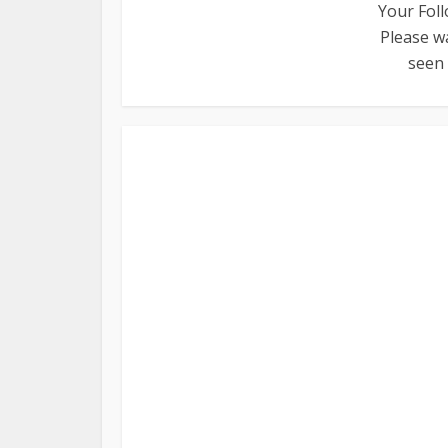
Your Foll
Please wa
seen 