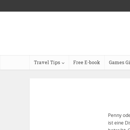
Travel Tips
Free E-book
Games G
Penny ode
ist eine D